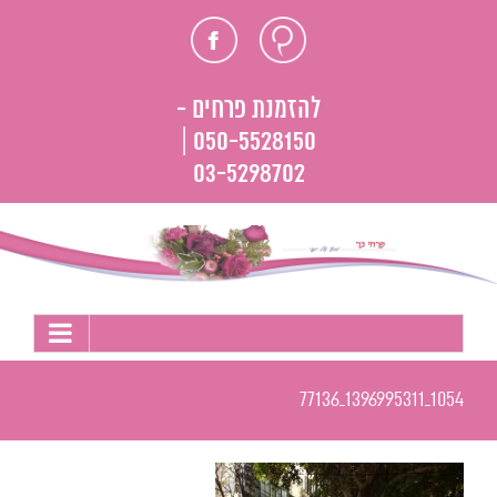
לג
חוות
פייסבוק
תוכן
דעת
להזמנת פרחים -
050-5528150 |
03-5298702
1054_1396995311_77136