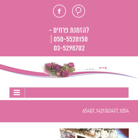
לג
חוות
פייסבוק
תוכן
דעת
להזמנת פרחים -
050-5528150 |
03-5298702
1054_1421763477_65407