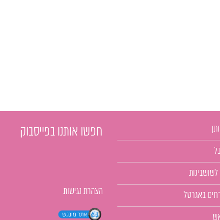
תן
חפשו אותנו בפייסבוק
ל
 לשושבינות
הצהרת נגישות
רחים באגרטל
אש