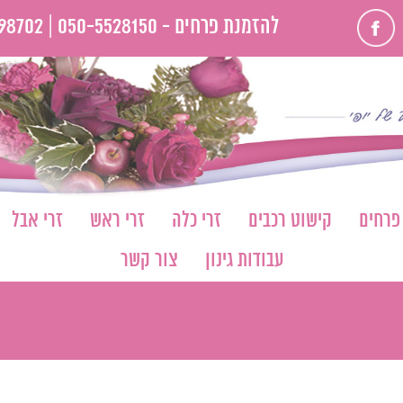
פייסבוק
להזמנת פרחים -
050-5528150 |
98702
 פרחים
קישוט רכבים
זרי כלה
זרי ראש
זרי אבל
עבודות גינון
צור קשר