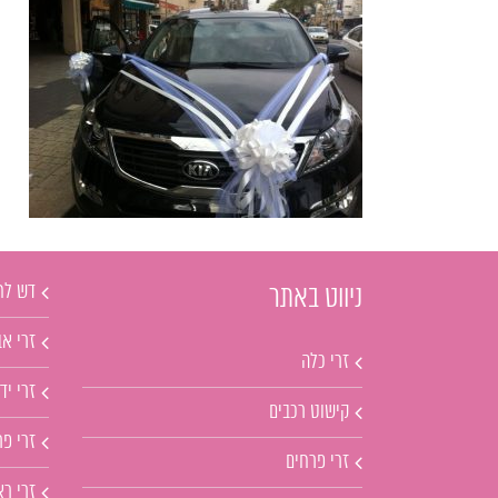
דש לח
ניווט באתר
זרי אב
זרי כלה
זרי יד
קישוט רכבים
זרי פ
זרי פרחים
זרי ר