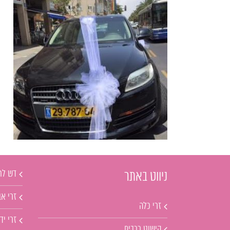
דש לח
ניווט באתר
זרי אב
זרי כלה
זרי יד
קישוט רכבים