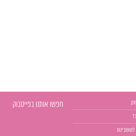
תן
חפשו אותנו בפייסבוק
ל
 לשושבינות