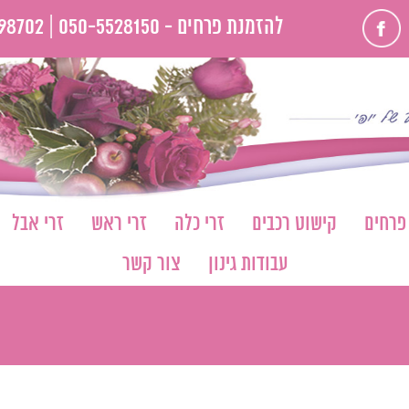
פייסבוק
להזמנת פרחים -
050-5528150 |
98702
 פרחים
קישוט רכבים
זרי כלה
זרי ראש
זרי אבל
עבודות גינון
צור קשר