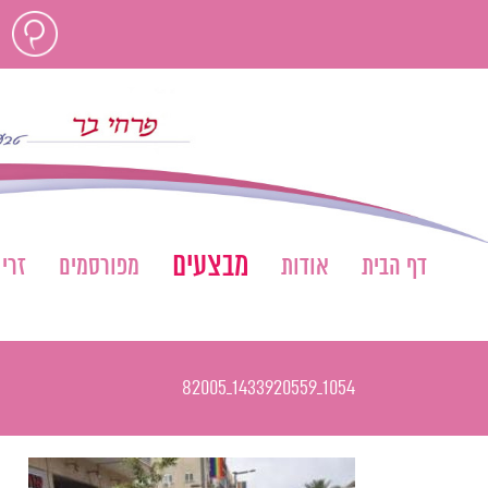
לג
חוות
תוכן
דעת
מבצעים
דף הבית
אודות
מפורסמים
זרי
1054_1433920559_82005