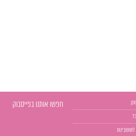
תן
חפשו אותנו בפייסבוק
ל
 לשושבינות