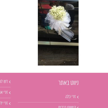
דש לח
ניווט באתר
זרי אב
זרי כלה
זרי יד
קישוט רכבים