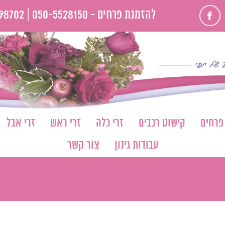
פייסבוק
להזמנת פרחים -
050-5528150 |
98702
 פרחים
קישוט רכבים
זרי כלה
זרי ראש
זרי אבל
עבודות גינון
צור קשר