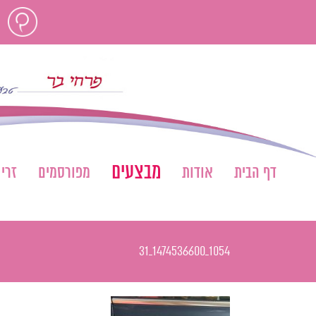
לג
חוות
תוכן
דעת
מבצעים
דף הבית
אודות
מפורסמים
זרי
1054_1474536600_31