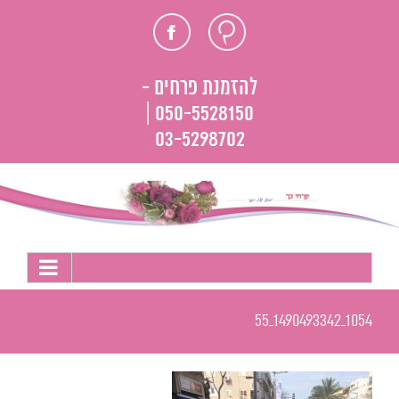
לג
חוות
פייסבוק
תוכן
דעת
להזמנת פרחים -
050-5528150 |
03-5298702
1054_1490493342_55