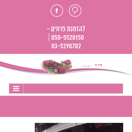
לג
חוות
פייסבוק
תוכן
דעת
להזמנת פרחים -
050-5528150 |
03-5298702