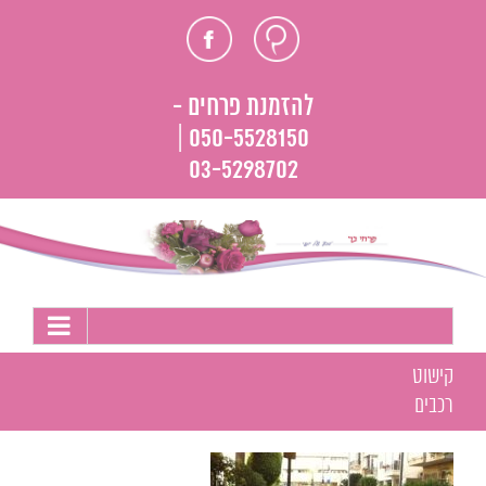
לג
חוות
פייסבוק
תוכן
דעת
להזמנת פרחים -
050-5528150 |
03-5298702
קישוט
רכבים