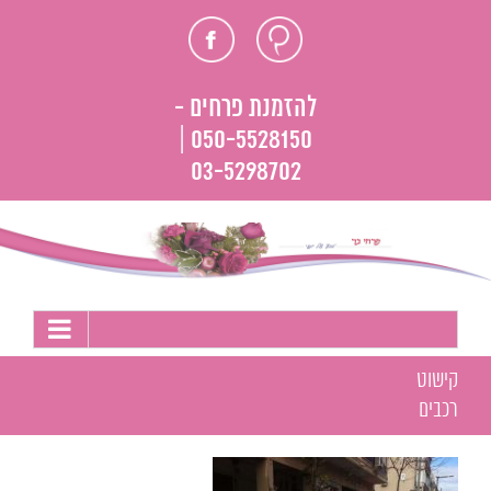
לג
חוות
פייסבוק
תוכן
דעת
להזמנת פרחים -
050-5528150 |
03-5298702
קישוט
רכבים