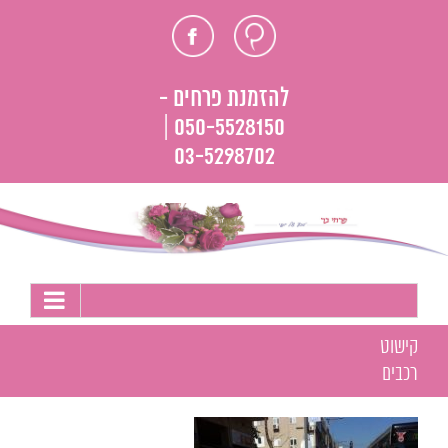
לג
חוות
פייסבוק
תוכן
דעת
להזמנת פרחים -
050-5528150 |
03-5298702
קישוט
רכבים