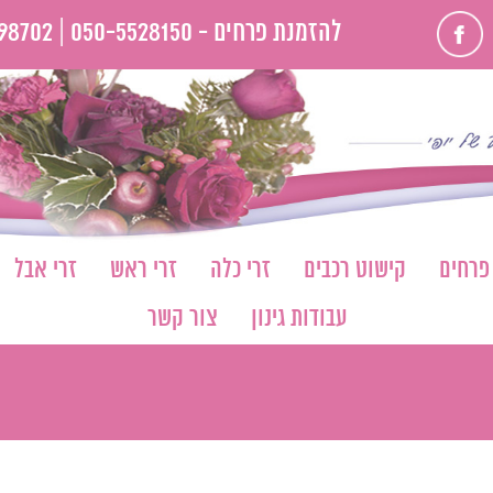
פייסבוק
להזמנת פרחים -
050-5528150 |
98702
 פרחים
קישוט רכבים
זרי כלה
זרי ראש
זרי אבל
עבודות גינון
צור קשר