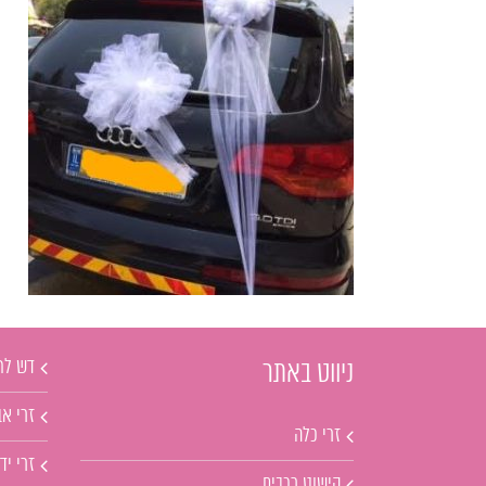
דש לח
ניווט באתר
זרי אב
זרי כלה
זרי יד
קישוט רכבים