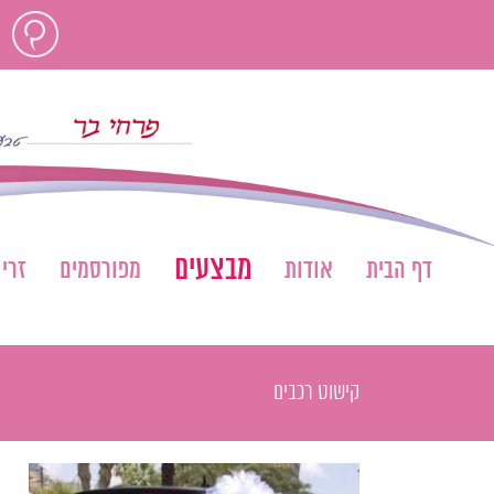
לג
חוות
תוכן
דעת
מבצעים
דף הבית
אודות
מפורסמים
זרי
קישוט רכבים