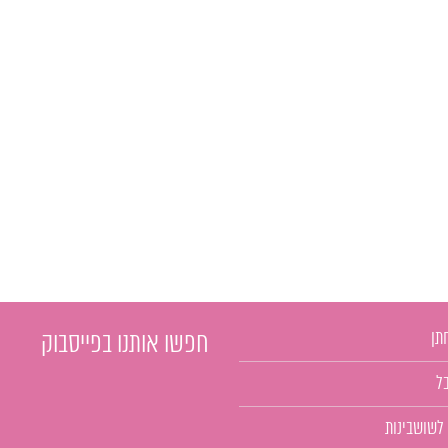
תן
חפשו אותנו בפייסבוק
ל
 לשושבינות