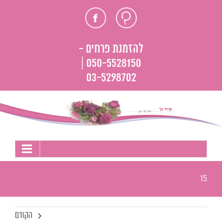
לג
חוות
פייסבוק
תוכן
דעת
להזמנת פרחים -
050-5528150 |
03-5298702
15
הקודם